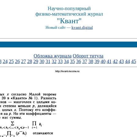
Научно-популярный
физико-математический журнал
"Квант"
Новый сайт —
kvant.digital
Обложка журнала
Оборот титула
3
24
25
26
27
28
29
30
31
32
33
34
35
36
37
38
39
40
41
42
43
44
45