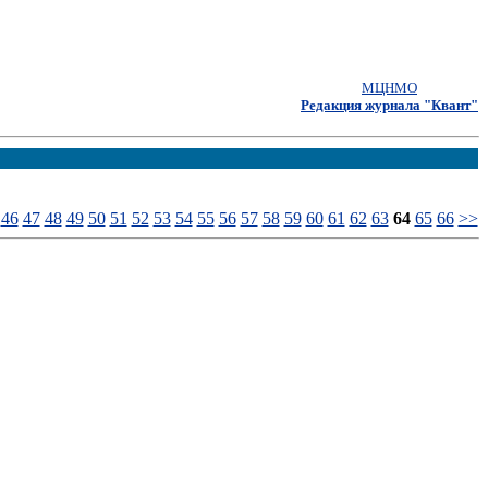
МЦНМО
Редакция журнала "Квант"
46
47
48
49
50
51
52
53
54
55
56
57
58
59
60
61
62
63
64
65
66
>>