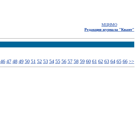
МЦНМО
Редакция журнала "Квант"
46
47
48
49
50
51
52
53
54
55
56
57
58
59
60
61
62
63
64
65
66
>>