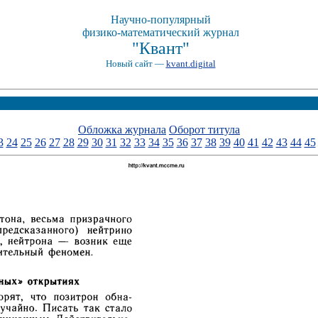
Научно-популярный
физико-математический журнал
"Квант"
Новый сайт —
kvant.digital
Обложка журнала
Оборот титула
3
24
25
26
27
28
29
30
31
32
33
34
35
36
37
38
39
40
41
42
43
44
45