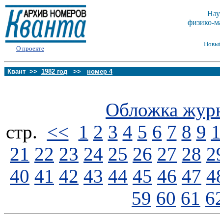
Нау
физико-м
Новы
О проекте
Квант >>
1982 год
>>
номер 4
Обложка жур
стp.
<<
1
2
3
4
5
6
7
8
9
21
22
23
24
25
26
27
28
2
40
41
42
43
44
45
46
47
4
59
60
61
6