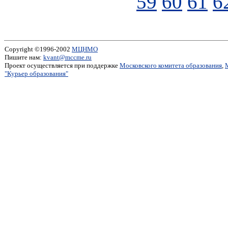
59
60
61
6
Copyright ©1996-2002
МЦНМО
Пишите нам:
kvant@mccme.ru
Проект осуществляется при поддержке
Московского комитета образования
,
"Курьер образования"