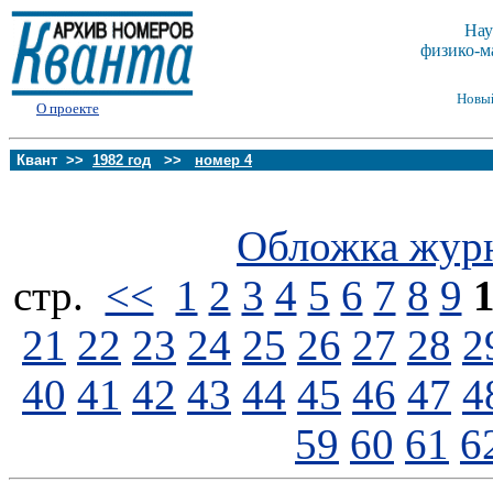
Нау
физико-м
Новы
О проекте
Квант >>
1982 год
>>
номер 4
Обложка жур
стp.
<<
1
2
3
4
5
6
7
8
9
21
22
23
24
25
26
27
28
2
40
41
42
43
44
45
46
47
4
59
60
61
6