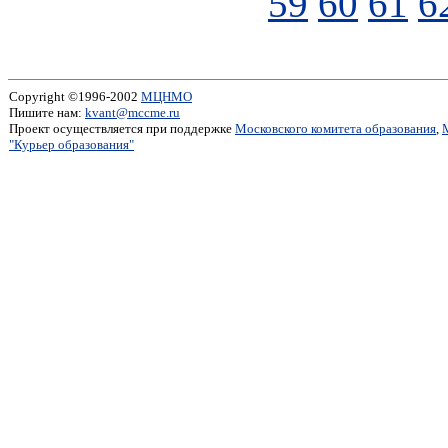
59
60
61
6
Copyright ©1996-2002
МЦНМО
Пишите нам:
kvant@mccme.ru
Проект осуществляется при поддержке
Московского комитета образования
,
"Курьер образования"