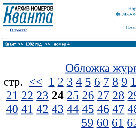
Нау
физико-м
Новы
О проекте
Квант >>
1982 год
>>
номер 4
Обложка жур
стp.
<<
1
2
3
4
5
6
7
8
9
21
22
23
24
25
26
27
28
2
40
41
42
43
44
45
46
47
4
59
60
61
6