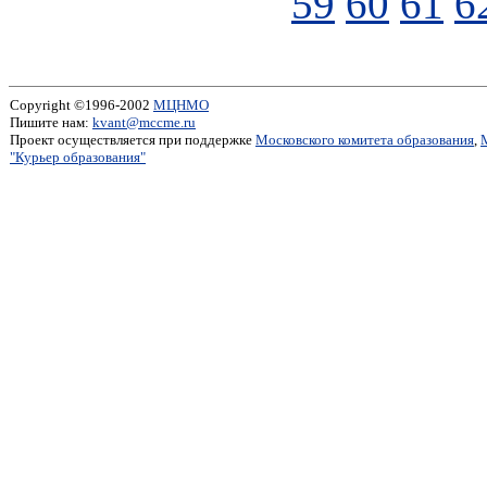
59
60
61
6
Copyright ©1996-2002
МЦНМО
Пишите нам:
kvant@mccme.ru
Проект осуществляется при поддержке
Московского комитета образования
,
"Курьер образования"