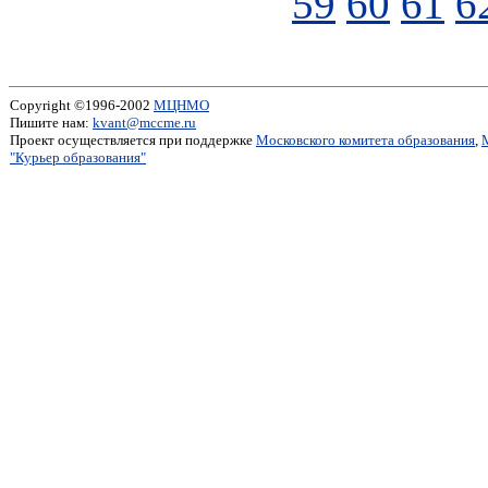
59
60
61
6
Copyright ©1996-2002
МЦНМО
Пишите нам:
kvant@mccme.ru
Проект осуществляется при поддержке
Московского комитета образования
,
"Курьер образования"