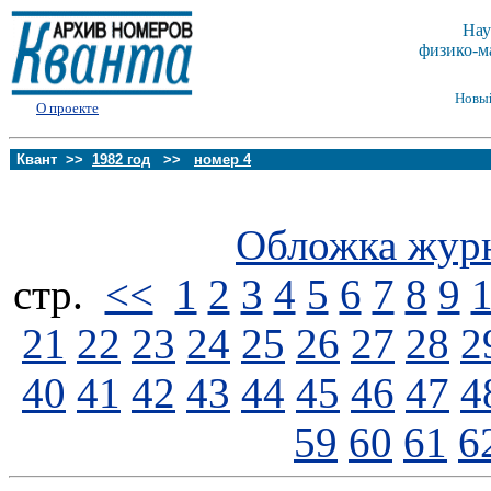
Нау
физико-м
Новы
О проекте
Квант >>
1982 год
>>
номер 4
Обложка жур
стp.
<<
1
2
3
4
5
6
7
8
9
21
22
23
24
25
26
27
28
2
40
41
42
43
44
45
46
47
4
59
60
61
6