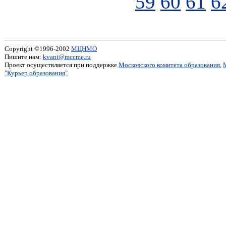
59
60
61
6
Copyright ©1996-2002
МЦНМО
Пишите нам:
kvant@mccme.ru
Проект осуществляется при поддержке
Московского комитета образования
,
"Курьер образования"