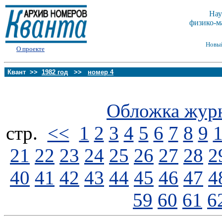
Нау
физико-м
Новы
О проекте
Квант >>
1982 год
>>
номер 4
Обложка жур
стp.
<<
1
2
3
4
5
6
7
8
9
21
22
23
24
25
26
27
28
2
40
41
42
43
44
45
46
47
4
59
60
61
6