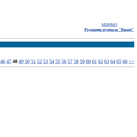
МЦНМО
Редакция журнала "Квант"
46
47
48
49
50
51
52
53
54
55
56
57
58
59
60
61
62
63
64
65
66
>>