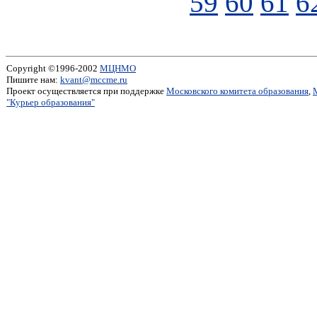
59
60
61
6
Copyright ©1996-2002
МЦНМО
Пишите нам:
kvant@mccme.ru
Проект осуществляется при поддержке
Московского комитета образования
,
"Курьер образования"