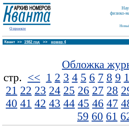
Нау
физико-м
Новы
О проекте
Квант >>
1982 год
>>
номер 4
Обложка жур
стp.
<<
1
2
3
4
5
6
7
8
9
21
22
23
24
25
26
27
28
2
40
41
42
43
44
45
46
47
4
59
60
61
6