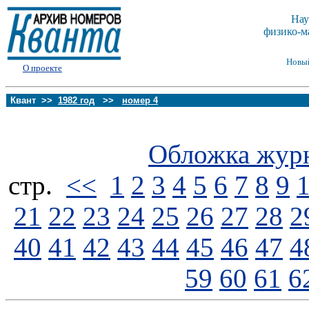
Нау
физико-м
Новы
О проекте
Квант >>
1982 год
>>
номер 4
Обложка жур
стp.
<<
1
2
3
4
5
6
7
8
9
21
22
23
24
25
26
27
28
2
40
41
42
43
44
45
46
47
4
59
60
61
6