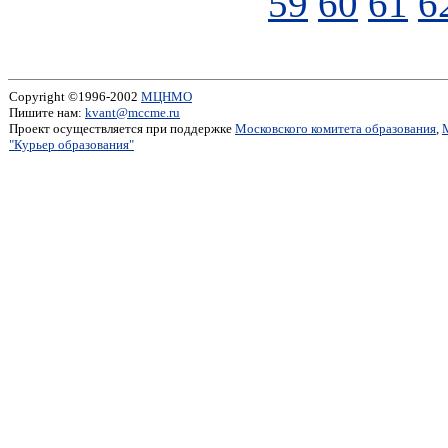
59
60
61
6
Copyright ©1996-2002
МЦНМО
Пишите нам:
kvant@mccme.ru
Проект осуществляется при поддержке
Московского комитета образования
,
"Курьер образования"