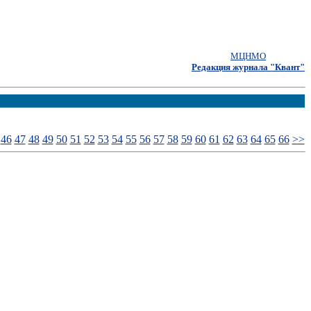
МЦНМО
Редакция журнала "Квант"
46
47
48
49
50
51
52
53
54
55
56
57
58
59
60
61
62
63
64
65
66
>>