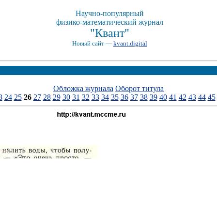
Научно-популярный
физико-математический журнал
"Квант"
Новый сайт —
kvant.digital
Обложка журнала
Оборот титула
3
24
25
26
27
28
29
30
31
32
33
34
35
36
37
38
39
40
41
42
43
44
45