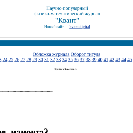
Научно-популярный
физико-математический журнал
"Квант"
Новый сайт —
kvant.digital
Обложка журнала
Оборот титула
3
24
25
26
27
28
29
30
31
32
33
34
35
36
37
38
39
40
41
42
43
44
45