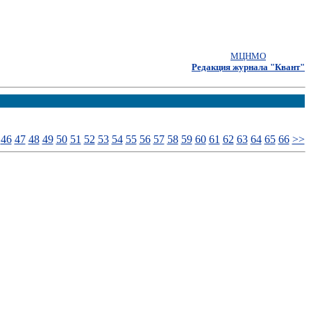
МЦНМО
Редакция журнала "Квант"
46
47
48
49
50
51
52
53
54
55
56
57
58
59
60
61
62
63
64
65
66
>>