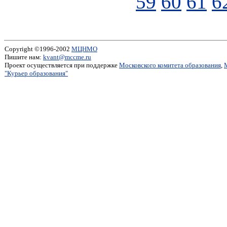
59
60
61
6
Copyright ©1996-2002
МЦНМО
Пишите нам:
kvant@mccme.ru
Проект осуществляется при поддержке
Московского комитета образования
,
"Курьер образования"