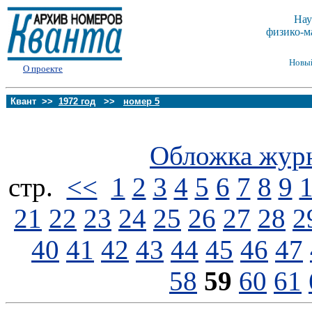
Нау
физико-м
Новы
О проекте
Квант >>
1972 год
>>
номер 5
Обложка жур
стp.
<<
1
2
3
4
5
6
7
8
9
21
22
23
24
25
26
27
28
2
40
41
42
43
44
45
46
47
58
59
60
61