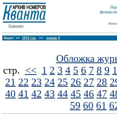
Нау
физико-м
Новы
О проекте
Квант >>
1972 год
>>
номер 5
Обложка жур
стp.
<<
1
2
3
4
5
6
7
8
9
21
22
23
24
25
26
27
28
2
40
41
42
43
44
45
46
47
4
59
60
61
6