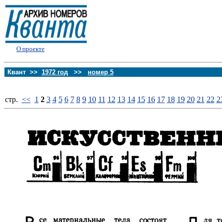
О проекте
Квант >>
1972 год
>>
номер 5
стp.
<<
1
2
3
4
5
6
7
8
9
10
11
12
13
14
15
16
17
18
19
20
21
22
2