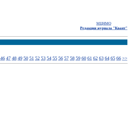
МЦНМО
Редакция журнала "Квант"
46
47
48
49
50
51
52
53
54
55
56
57
58
59
60
61
62
63
64
65
66
>>