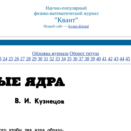
Научно-популярный
физико-математический журнал
"Квант"
Новый сайт —
kvant.digital
Обложка журнала
Оборот титула
3
24
25
26
27
28
29
30
31
32
33
34
35
36
37
38
39
40
41
42
43
44
45