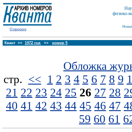
Нау
физико-м
Новы
О проекте
Квант >>
1972 год
>>
номер 5
Обложка жур
стp.
<<
1
2
3
4
5
6
7
8
9
21
22
23
24
25
26
27
28
2
40
41
42
43
44
45
46
47
4
59
60
61
6