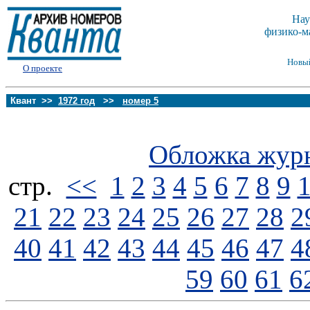
Нау
физико-м
Новы
О проекте
Квант >>
1972 год
>>
номер 5
Обложка жур
стp.
<<
1
2
3
4
5
6
7
8
9
21
22
23
24
25
26
27
28
2
40
41
42
43
44
45
46
47
4
59
60
61
6