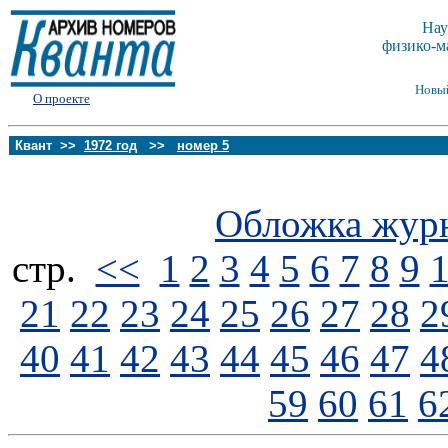
Нау
физико-м
Новы
О проекте
Квант >>
1972 год
>>
номер 5
Обложка жур
стp.
<<
1
2
3
4
5
6
7
8
9
21
22
23
24
25
26
27
28
2
40
41
42
43
44
45
46
47
4
59
60
61
6