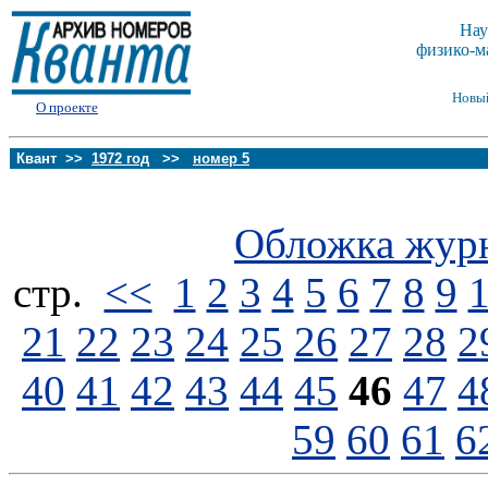
Нау
физико-м
Новы
О проекте
Квант >>
1972 год
>>
номер 5
Обложка жур
стp.
<<
1
2
3
4
5
6
7
8
9
21
22
23
24
25
26
27
28
2
40
41
42
43
44
45
46
47
4
59
60
61
6