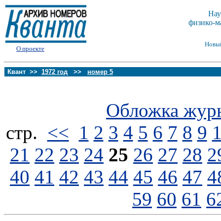
Нау
физико-м
Новы
О проекте
Квант >>
1972 год
>>
номер 5
Обложка жур
стp.
<<
1
2
3
4
5
6
7
8
9
21
22
23
24
25
26
27
28
2
40
41
42
43
44
45
46
47
4
59
60
61
6