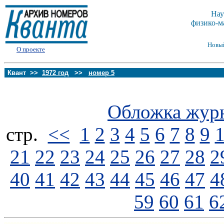
Нау
физико-м
Новы
О проекте
Квант >>
1972 год
>>
номер 5
Обложка жур
стp.
<<
1
2
3
4
5
6
7
8
9
21
22
23
24
25
26
27
28
2
40
41
42
43
44
45
46
47
4
59
60
61
6