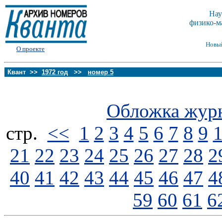
Нау
физико-м
Новы
О проекте
Квант >>
1972 год
>>
номер 5
Обложка жур
стp.
<<
1
2
3
4
5
6
7
8
9
21
22
23
24
25
26
27
28
2
40
41
42
43
44
45
46
47
4
59
60
61
6