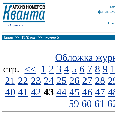
Нау
физико-м
Новы
О проекте
Квант >>
1972 год
>>
номер 5
Обложка жур
стp.
<<
1
2
3
4
5
6
7
8
9
21
22
23
24
25
26
27
28
2
40
41
42
43
44
45
46
47
4
59
60
61
6