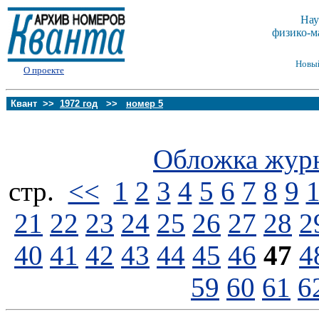
Нау
физико-м
Новы
О проекте
Квант >>
1972 год
>>
номер 5
Обложка жур
стp.
<<
1
2
3
4
5
6
7
8
9
21
22
23
24
25
26
27
28
2
40
41
42
43
44
45
46
47
4
59
60
61
6