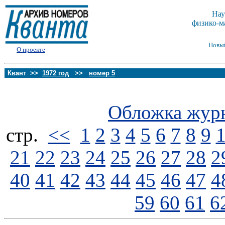
Нау
физико-м
Новы
О проекте
Квант >>
1972 год
>>
номер 5
Обложка жур
стp.
<<
1
2
3
4
5
6
7
8
9
21
22
23
24
25
26
27
28
2
40
41
42
43
44
45
46
47
4
59
60
61
6