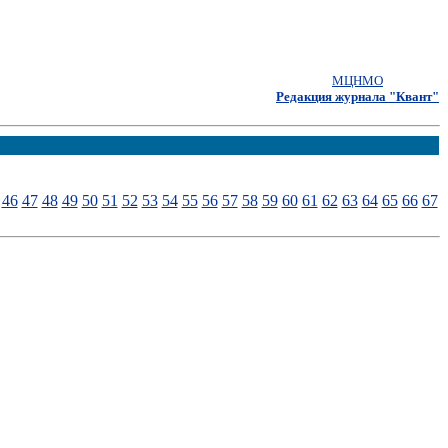
МЦНМО
Редакция журнала "Квант"
46
47
48
49
50
51
52
53
54
55
56
57
58
59
60
61
62
63
64
65
66
67