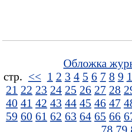
Обложка жур
стp.
<<
1
2
3
4
5
6
7
8
9
21
22
23
24
25
26
27
28
2
40
41
42
43
44
45
46
47
4
59
60
61
62
63
64
65
66
6
78
79