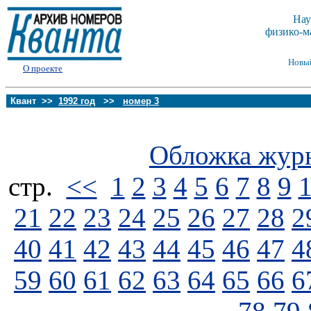
Нау
физико-м
Новы
О проекте
Квант >>
1992 год
>>
номер 3
Обложка жур
стp.
<<
1
2
3
4
5
6
7
8
9
21
22
23
24
25
26
27
28
2
40
41
42
43
44
45
46
47
4
59
60
61
62
63
64
65
66
6