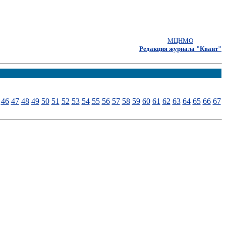
МЦНМО
Редакция журнала "Квант"
46
47
48
49
50
51
52
53
54
55
56
57
58
59
60
61
62
63
64
65
66
67