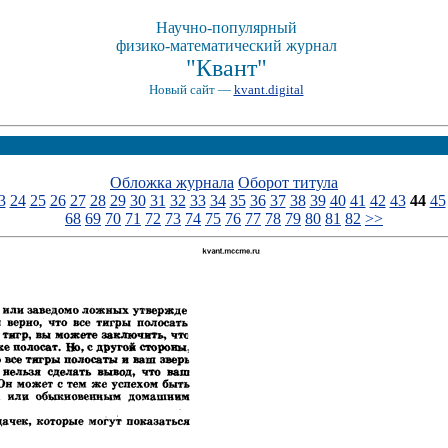
Научно-популярный
физико-математический журнал
"Квант"
Новый сайт —
kvant.digital
Обложка журнала
Оборот титула
3
24
25
26
27
28
29
30
31
32
33
34
35
36
37
38
39
40
41
42
43
44
45
68
69
70
71
72
73
74
75
76
77
78
79
80
81
82
>>