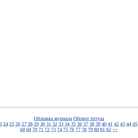
Обложка журнала
Оборот титула
3
24
25
26
27
28
29
30
31
32
33
34
35
36
37
38
39
40
41
42
43
44
45
68
69
70
71
72
73
74
75
76
77
78
79
80
81
82
>>