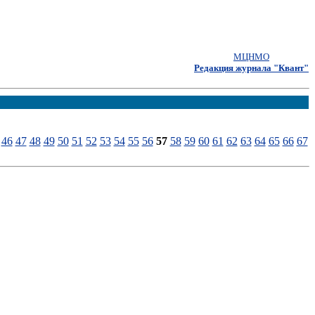
МЦНМО
Редакция журнала "Квант"
46
47
48
49
50
51
52
53
54
55
56
57
58
59
60
61
62
63
64
65
66
67