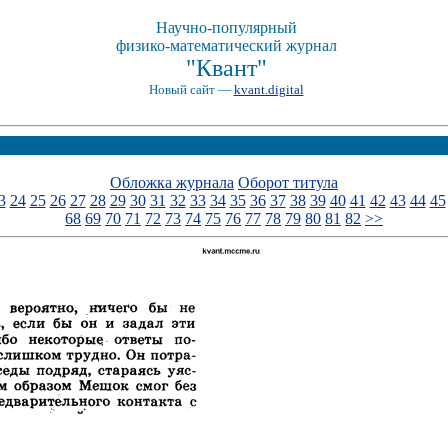
Научно-популярный
физико-математический журнал
"Квант"
Новый сайт —
kvant.digital
Обложка журнала
Оборот титула
3
24
25
26
27
28
29
30
31
32
33
34
35
36
37
38
39
40
41
42
43
44
45
68
69
70
71
72
73
74
75
76
77
78
79
80
81
82
>>