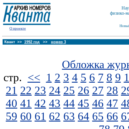
Нау
физико-м
Новы
О проекте
Квант >>
1992 год
>>
номер 3
Обложка жур
стp.
<<
1
2
3
4
5
6
7
8
9
21
22
23
24
25
26
27
28
2
40
41
42
43
44
45
46
47
4
59
60
61
62
63
64
65
66
6