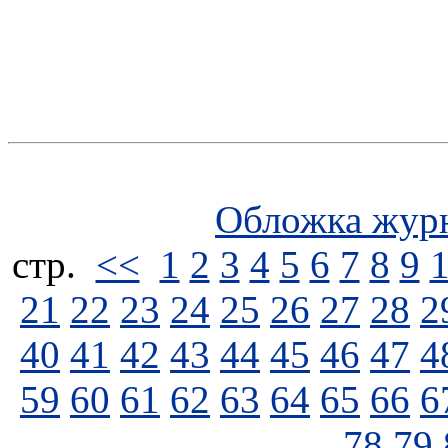
Обложка жур
стp.
<<
1
2
3
4
5
6
7
8
9
21
22
23
24
25
26
27
28
2
40
41
42
43
44
45
46
47
4
59
60
61
62
63
64
65
66
6
78
79