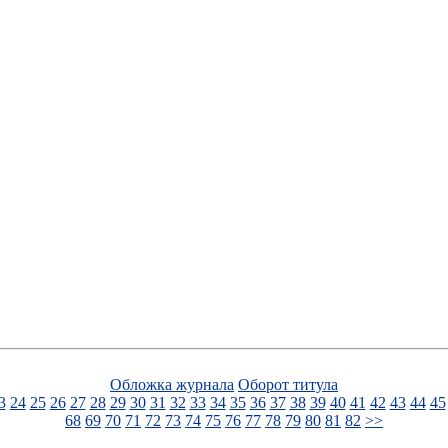
Обложка журнала
Оборот титула
3
24
25
26
27
28
29
30
31
32
33
34
35
36
37
38
39
40
41
42
43
44
45
68
69
70
71
72
73
74
75
76
77
78
79
80
81
82
>>