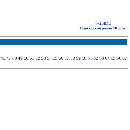
МЦНМО
Редакция журнала "Квант"
46
47
48
49
50
51
52
53
54
55
56
57
58
59
60
61
62
63
64
65
66
67