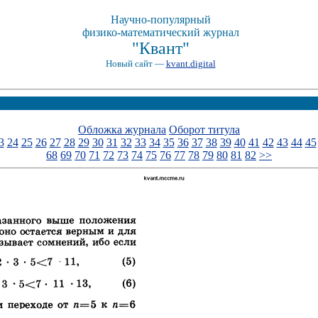
Научно-популярный
физико-математический журнал
"Квант"
Новый сайт —
kvant.digital
Обложка журнала
Оборот титула
3
24
25
26
27
28
29
30
31
32
33
34
35
36
37
38
39
40
41
42
43
44
45
68
69
70
71
72
73
74
75
76
77
78
79
80
81
82
>>