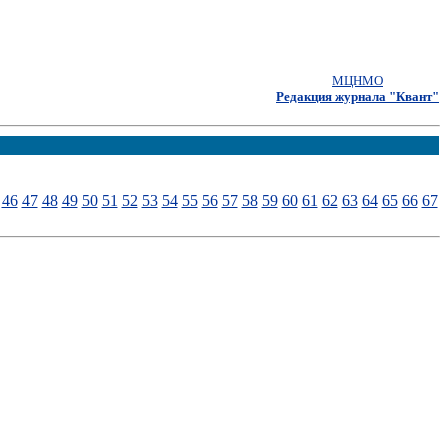
МЦНМО
Редакция журнала "Квант"
46
47
48
49
50
51
52
53
54
55
56
57
58
59
60
61
62
63
64
65
66
67