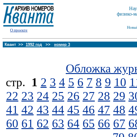
Нау
физико-м
Новы
О проекте
Квант >>
1992 год
>>
номер 3
Обложка жур
стp.
1
2
3
4
5
6
7
8
9
10
1
22
23
24
25
26
27
28
29
3
41
42
43
44
45
46
47
48
4
60
61
62
63
64
65
66
67
6