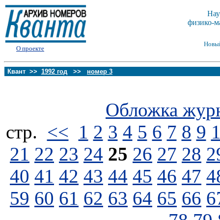
Нау
физико-м
Новы
О проекте
Квант >>
1992 год
>>
номер 3
Обложка жур
стp.
<<
1
2
3
4
5
6
7
8
9
21
22
23
24
25
26
27
28
2
40
41
42
43
44
45
46
47
4
59
60
61
62
63
64
65
66
6