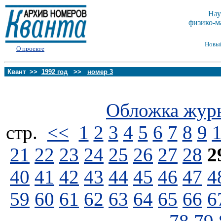
Нау
физико-м
Новы
О проекте
Квант >>
1992 год
>>
номер 3
Обложка жур
стp.
<<
1
2
3
4
5
6
7
8
9
21
22
23
24
25
26
27
28
2
40
41
42
43
44
45
46
47
4
59
60
61
62
63
64
65
66
6