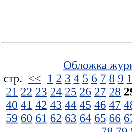
Обложка жур
стp.
<<
1
2
3
4
5
6
7
8
9
21
22
23
24
25
26
27
28
2
40
41
42
43
44
45
46
47
4
59
60
61
62
63
64
65
66
6
78
79