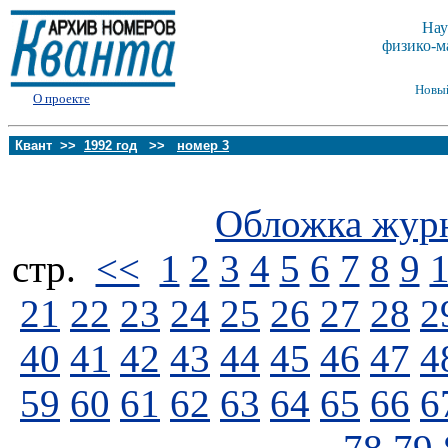
Нау
физико-м
Новы
О проекте
Квант >>
1992 год
>>
номер 3
Обложка жур
стp.
<<
1
2
3
4
5
6
7
8
9
21
22
23
24
25
26
27
28
2
40
41
42
43
44
45
46
47
4
59
60
61
62
63
64
65
66
6