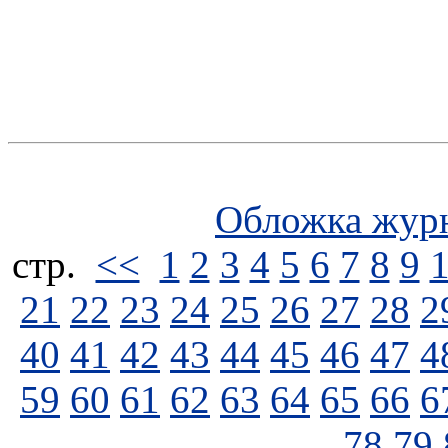
Обложка жур
стp.
<<
1
2
3
4
5
6
7
8
9
21
22
23
24
25
26
27
28
2
40
41
42
43
44
45
46
47
4
59
60
61
62
63
64
65
66
6
78
79