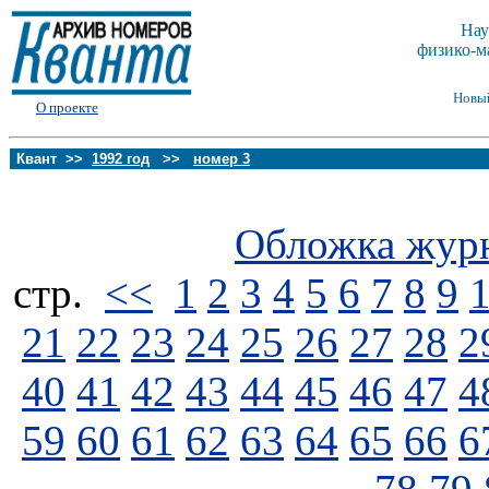
Нау
физико-м
Новы
О проекте
Квант >>
1992 год
>>
номер 3
Обложка жур
стp.
<<
1
2
3
4
5
6
7
8
9
21
22
23
24
25
26
27
28
2
40
41
42
43
44
45
46
47
4
59
60
61
62
63
64
65
66
6