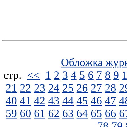
Обложка жур
стp.
<<
1
2
3
4
5
6
7
8
9
21
22
23
24
25
26
27
28
2
40
41
42
43
44
45
46
47
4
59
60
61
62
63
64
65
66
6
78
79