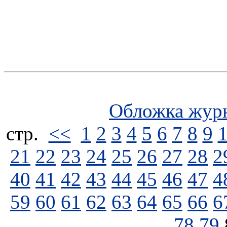
Обложка жур
стp.
<<
1
2
3
4
5
6
7
8
9
21
22
23
24
25
26
27
28
2
40
41
42
43
44
45
46
47
4
59
60
61
62
63
64
65
66
6
78
79