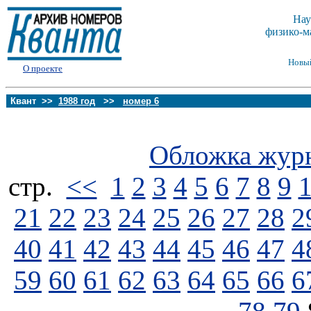
Нау
физико-м
Новы
О проекте
Квант >>
1988 год
>>
номер 6
Обложка жур
стp.
<<
1
2
3
4
5
6
7
8
9
21
22
23
24
25
26
27
28
2
40
41
42
43
44
45
46
47
4
59
60
61
62
63
64
65
66
6