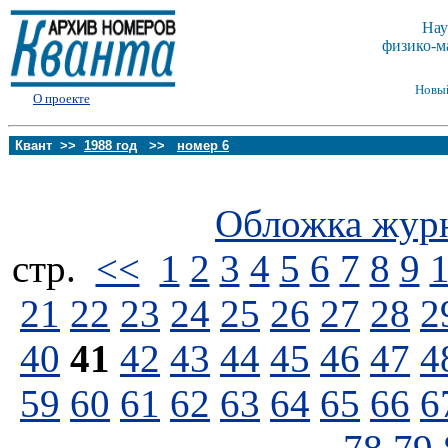
Нау
физико-м
Новы
О проекте
Квант >>
1988 год
>>
номер 6
Обложка жур
стp.
<<
1
2
3
4
5
6
7
8
9
21
22
23
24
25
26
27
28
2
40
41
42
43
44
45
46
47
4
59
60
61
62
63
64
65
66
6