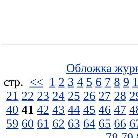
Обложка жур
стp.
<<
1
2
3
4
5
6
7
8
9
21
22
23
24
25
26
27
28
2
40
41
42
43
44
45
46
47
4
59
60
61
62
63
64
65
66
6
78
79