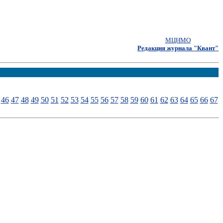
МЦНМО
Редакция журнала "Квант"
46
47
48
49
50
51
52
53
54
55
56
57
58
59
60
61
62
63
64
65
66
67