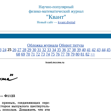
Научно-популярный
физико-математический журнал
"Квант"
Новый сайт —
kvant.digital
Обложка журнала
Оборот титула
3
24
25
26
27
28
29
30
31
32
33
34
35
36
37
38
39
40
41
42
43
44
45
68
69
70
71
72
73
74
75
76
77
78
79
80
81
82
>>