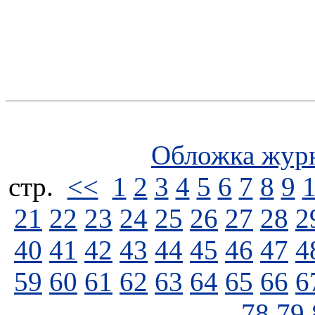
Обложка жур
стp.
<<
1
2
3
4
5
6
7
8
9
21
22
23
24
25
26
27
28
2
40
41
42
43
44
45
46
47
4
59
60
61
62
63
64
65
66
6
78
79