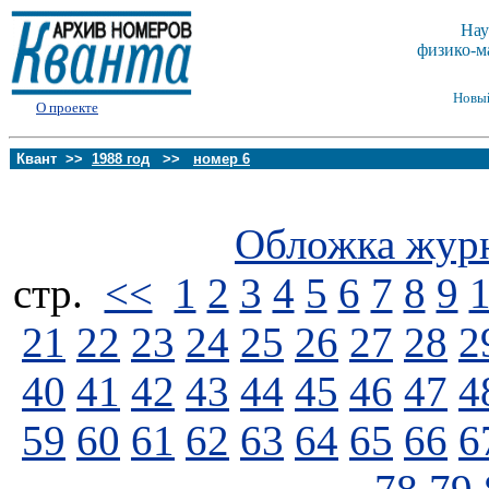
Нау
физико-м
Новы
О проекте
Квант >>
1988 год
>>
номер 6
Обложка жур
стp.
<<
1
2
3
4
5
6
7
8
9
21
22
23
24
25
26
27
28
2
40
41
42
43
44
45
46
47
4
59
60
61
62
63
64
65
66
6