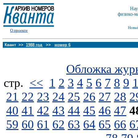
Нау
физико-м
Новы
О проекте
Квант >>
1988 год
>>
номер 6
Обложка жур
стp.
<<
1
2
3
4
5
6
7
8
9
21
22
23
24
25
26
27
28
2
40
41
42
43
44
45
46
47
4
59
60
61
62
63
64
65
66
6