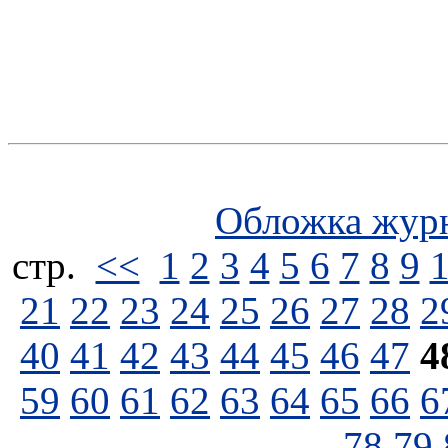
Обложка жур
стp.
<<
1
2
3
4
5
6
7
8
9
21
22
23
24
25
26
27
28
2
40
41
42
43
44
45
46
47
4
59
60
61
62
63
64
65
66
6
78
79