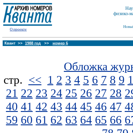
Нау
физико-м
Новы
О проекте
Квант >>
1988 год
>>
номер 6
Обложка жур
стp.
<<
1
2
3
4
5
6
7
8
9
21
22
23
24
25
26
27
28
2
40
41
42
43
44
45
46
47
4
59
60
61
62
63
64
65
66
6