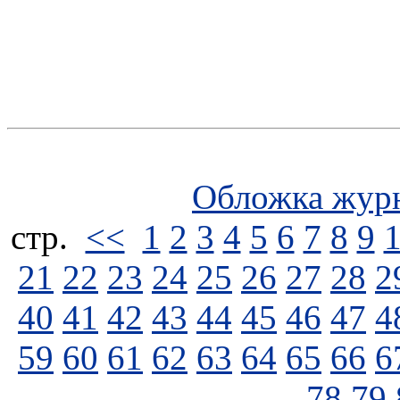
Обложка жур
стp.
<<
1
2
3
4
5
6
7
8
9
21
22
23
24
25
26
27
28
2
40
41
42
43
44
45
46
47
4
59
60
61
62
63
64
65
66
6
78
79