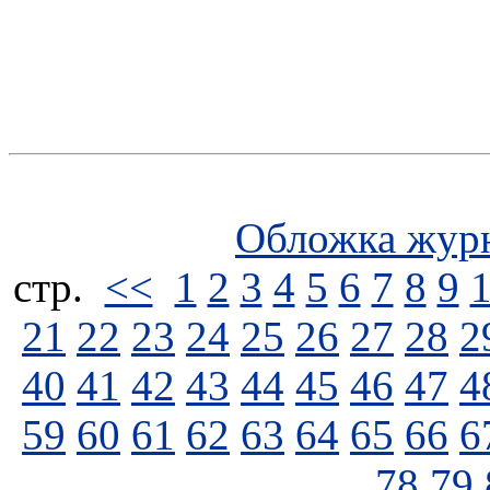
Обложка жур
стp.
<<
1
2
3
4
5
6
7
8
9
21
22
23
24
25
26
27
28
2
40
41
42
43
44
45
46
47
4
59
60
61
62
63
64
65
66
6
78
79