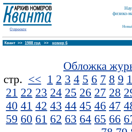
Нау
физико-м
Новы
О проекте
Квант >>
1988 год
>>
номер 6
Обложка жур
стp.
<<
1
2
3
4
5
6
7
8
9
21
22
23
24
25
26
27
28
2
40
41
42
43
44
45
46
47
4
59
60
61
62
63
64
65
66
6