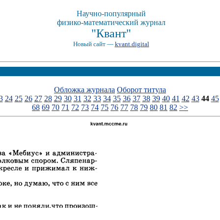
Научно-популярный
физико-математический журнал
"Квант"
Новый сайт —
kvant.digital
Обложка журнала
Оборот титула
3
24
25
26
27
28
29
30
31
32
33
34
35
36
37
38
39
40
41
42
43
44
45
68
69
70
71
72
73
74
75
76
77
78
79
80
81
82
>>