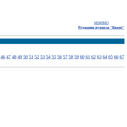
МЦНМО
Редакция журнала "Квант"
46
47
48
49
50
51
52
53
54
55
56
57
58
59
60
61
62
63
64
65
66
67