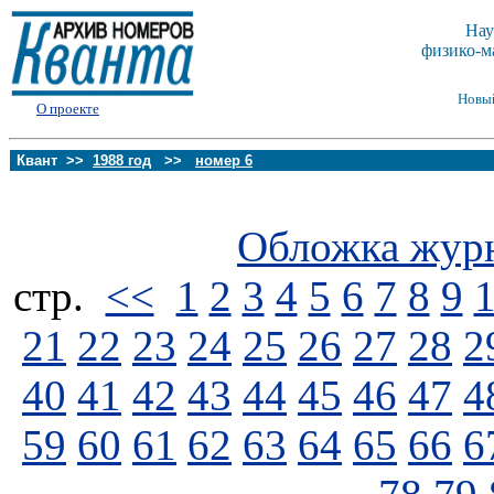
Нау
физико-м
Новы
О проекте
Квант >>
1988 год
>>
номер 6
Обложка жур
стp.
<<
1
2
3
4
5
6
7
8
9
21
22
23
24
25
26
27
28
2
40
41
42
43
44
45
46
47
4
59
60
61
62
63
64
65
66
6