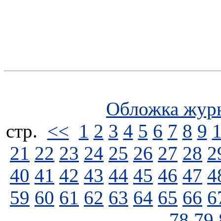
Обложка жур
стp.
<<
1
2
3
4
5
6
7
8
9
21
22
23
24
25
26
27
28
2
40
41
42
43
44
45
46
47
4
59
60
61
62
63
64
65
66
6
78
79