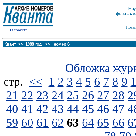
Нау
физико-м
Новы
О проекте
Квант >>
1988 год
>>
номер 6
Обложка жур
стp.
<<
1
2
3
4
5
6
7
8
9
21
22
23
24
25
26
27
28
2
40
41
42
43
44
45
46
47
4
59
60
61
62
63
64
65
66
6