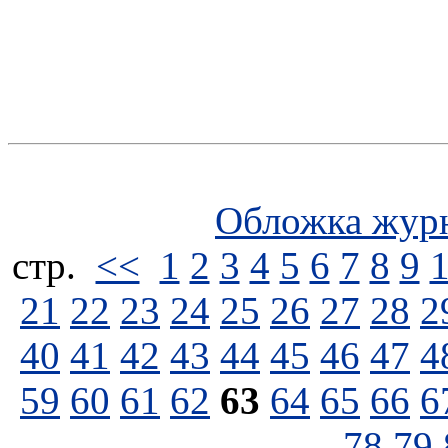
Обложка жур
стp.
<<
1
2
3
4
5
6
7
8
9
21
22
23
24
25
26
27
28
2
40
41
42
43
44
45
46
47
4
59
60
61
62
63
64
65
66
6
78
79