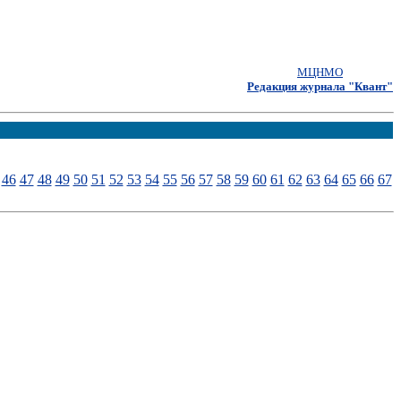
МЦНМО
Редакция журнала "Квант"
46
47
48
49
50
51
52
53
54
55
56
57
58
59
60
61
62
63
64
65
66
67