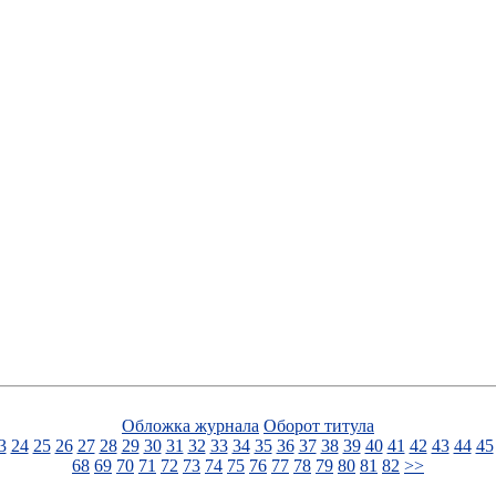
Обложка журнала
Оборот титула
3
24
25
26
27
28
29
30
31
32
33
34
35
36
37
38
39
40
41
42
43
44
45
68
69
70
71
72
73
74
75
76
77
78
79
80
81
82
>>