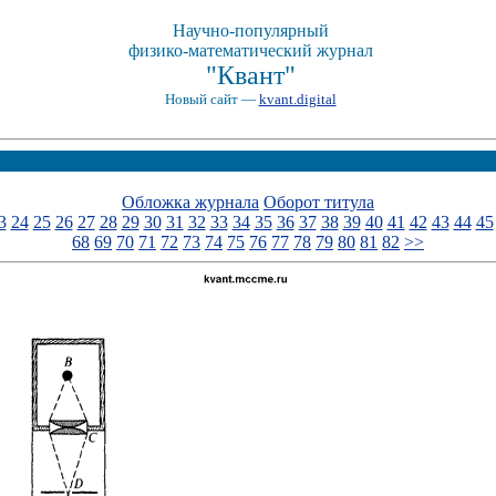
Научно-популярный
физико-математический журнал
"Квант"
Новый сайт —
kvant.digital
Обложка журнала
Оборот титула
3
24
25
26
27
28
29
30
31
32
33
34
35
36
37
38
39
40
41
42
43
44
45
68
69
70
71
72
73
74
75
76
77
78
79
80
81
82
>>