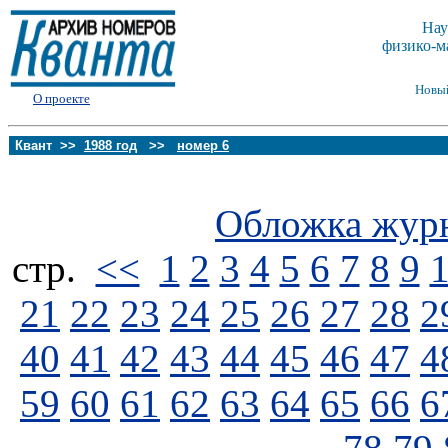
Нау
физико-м
Новы
О проекте
Квант >>
1988 год
>>
номер 6
Обложка жур
стp.
<<
1
2
3
4
5
6
7
8
9
21
22
23
24
25
26
27
28
2
40
41
42
43
44
45
46
47
4
59
60
61
62
63
64
65
66
6