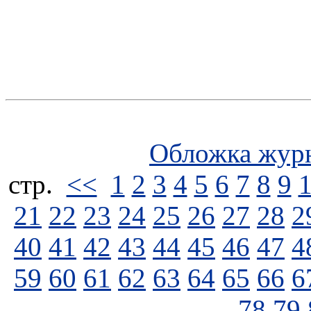
Обложка жур
стp.
<<
1
2
3
4
5
6
7
8
9
21
22
23
24
25
26
27
28
2
40
41
42
43
44
45
46
47
4
59
60
61
62
63
64
65
66
6
78
79